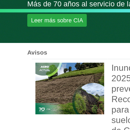
Avisos
Inun
202
prev
Rec
para
suel