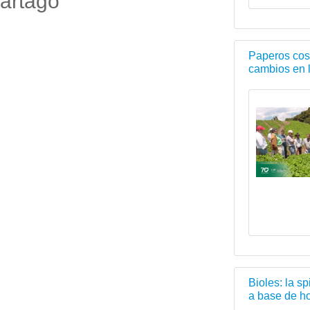
artago
Paperos cost
cambios en 
Bioles: la s
a base de ho