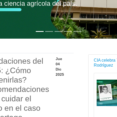
daciones del
Jue
CIA celebra 
04
Rodríguez
5: ¿Cómo
Dic
2025
enirlas?
omendaciones
 cuidar el
o en el caso