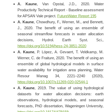
A. Kaune
, Van Opstal, J.D., 2020.
Water
Productivity Technical Report - Baseline assessment
for APSAN Vale project.
FutureWater Report 195
A. Kaune
, Chowdhury, F., Werner, M., and Bennett,
J., 2020. The benefit of using an ensemble of
seasonal streamflow forecasts in water allocation
decisions, Hydrol. Earth Syst. Sci.
,
https://doi.org/10.5194/hess-24-3851-2020
A. Kaune
, P. López, A. Gevaert, T. Veldkamp, M.
Werner, C. de Fraiture, 2020.
The benefit of using an
ensemble of global hydrological models in surface
water availability for irrigation area planning, Water
Resour Manag 34, 2221–2240 (2020),
https://doi.org/10.1007/s11269-020-02544-1
A. Kaune
, 2019. The value of using hydrological
datasets for water allocation decisions: earth
observations, hydrological models, and seasonal
forecasts, PhD dissertation, Wageningen University,