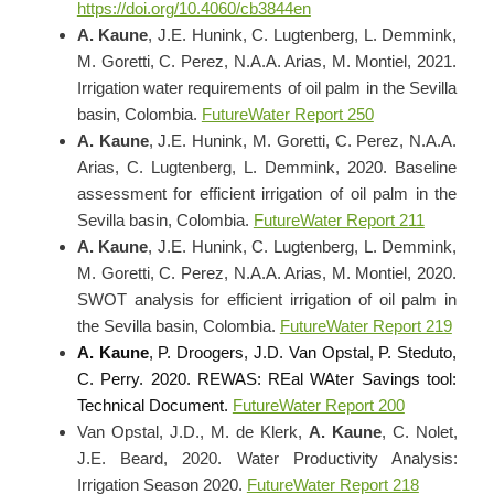
https://doi.org/10.4060/cb3844en
A. Kaune
, J.E. Hunink, C. Lugtenberg, L. Demmink,
M. Goretti, C. Perez, N.A.A. Arias, M. Montiel, 2021.
Irrigation water requirements of oil palm in the Sevilla
basin, Colombia.
FutureWater Report 250
A. Kaune
, J.E. Hunink, M. Goretti, C. Perez, N.A.A.
Arias, C. Lugtenberg, L. Demmink, 2020.
Baseline
assessment for efficient irrigation of oil palm in the
Sevilla basin, Colombia.
FutureWater Report 211
A. Kaune
, J.E. Hunink, C. Lugtenberg, L. Demmink,
M. Goretti, C. Perez, N.A.A. Arias, M. Montiel, 2020.
SWOT analysis for efficient irrigation of oil palm in
the Sevilla basin, Colombia.
FutureWater Report 219
A. Kaune
, P. Droogers, J.D. Van Opstal, P. Steduto,
C. Perry. 2020. REWAS: REal WAter Savings tool:
Technical Document.
FutureWater Report 200
Van Opstal, J.D., M. de Klerk,
A. Kaune
, C. Nolet,
J.E. Beard, 2020. Water Productivity Analysis:
Irrigation Season 2020.
FutureWater Report 218