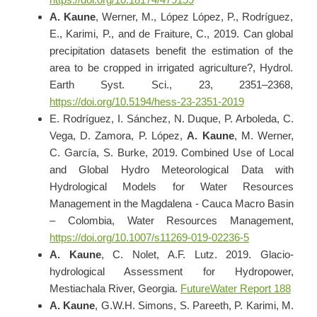
https://doi.org/10.18174/479159
A. Kaune
, Werner, M., López López, P., Rodríguez,
E., Karimi, P., and de Fraiture, C., 2019.
Can global
precipitation datasets benefit the estimation of the
area to be cropped in irrigated agriculture?, Hydrol.
Earth Syst. Sci., 23, 2351–2368,
https://doi.org/10.5194/hess-23-2351-2019
E. Rodríguez, I. Sánchez, N. Duque, P. Arboleda, C.
Vega, D. Zamora, P. López,
A. Kaune
, M. Werner,
C. García, S. Burke, 2019.
Combined Use of Local
and Global Hydro Meteorological Data with
Hydrological Models for Water Resources
Management in the Magdalena - Cauca Macro Basin
– Colombia, Water Resources Management,
https://doi.org/10.1007/s11269-019-02236-5
A. Kaune
, C. Nolet, A.F. Lutz. 2019. Glacio-
hydrological Assessment for Hydropower,
Mestiachala River, Georgia.
FutureWater Report 188
A. Kaune
, G.W.H. Simons, S. Pareeth, P. Karimi, M.