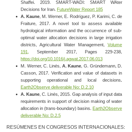
Shaffei. 2019. SMART-WADI: SMART WAter
Decisions for Iran.
FutureWater Report 185
A. Kaune
, M. Werner, E. Rodríguez, P. Karimi, C. de
Fraiture, 2017. A novel tool to assess available
hydrological information and the occurrence of sub-
optimal water allocation decisions in large irrigation
districts, Agricultural Water Management,
Volume
191,
September 2017, Pages 229-238,
https://doi.org/10.1016/j.agwat.2017.06.013
M. Werner, C. Linés,
A. Kaune
, G. Gründemann, D.
Casson, 2017.
Verification and value of datasets in
supporting operational and local decisions
.
Earth2Observe deliverable No: D.2.10
A. Kaune
, C. Linés, 2015. Gap analysis of input data
requirements in support of decision making of water
allocation in (trans-boundary) basins.
Earth2Observe
deliverable No: D.2.5
RESÚMENES EN CONGRESOS INTERNACIONALES: