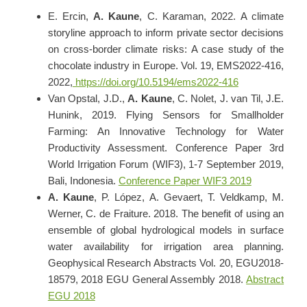
E. Ercin,
A. Kaune
, C. Karaman, 2022.
A climate
storyline approach to inform private sector decisions
on cross-border climate risks: A case study of the
chocolate industry in Europe.
Vol. 19, EMS2022-416,
2022,
https://doi.org/10.5194/ems2022-416
Van Opstal, J.D.,
A. Kaune
, C. Nolet, J. van Til, J.E.
Hunink, 2019.
Flying Sensors for Smallholder
Farming: An Innovative Technology for Water
Productivity Assessment. Conference Paper 3rd
World Irrigation Forum (WIF3), 1-7 September 2019,
Bali, Indonesia.
Conference Paper WIF3 2019
A. Kaune
, P. López, A. Gevaert, T. Veldkamp, M.
Werner, C. de Fraiture.
2018.
The benefit of using an
ensemble of global hydrological models in surface
water availability for irrigation area planning.
Geophysical Research Abstracts Vol. 20, EGU2018-
18579, 2018 EGU General Assembly 2018.
Abstract
EGU 2018