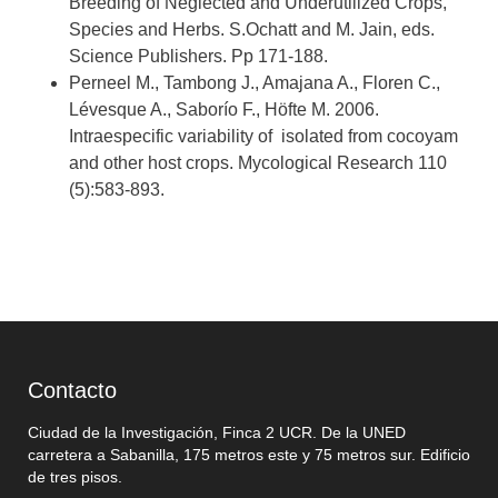
Breeding of Neglected and Underutilized Crops,
Species and Herbs. S.Ochatt and M. Jain, eds.
Science Publishers. Pp 171-188.
Perneel M., Tambong J., Amajana A., Floren C.,
Lévesque A., Saborío F., Höfte M. 2006.
Intraespecific variability of
isolated from cocoyam
and other host crops. Mycological Research 110
(5):583-893.
Contacto
Ciudad de la Investigación, Finca 2 UCR. De la UNED
carretera a Sabanilla, 175 metros este y 75 metros sur. Edificio
de tres pisos.