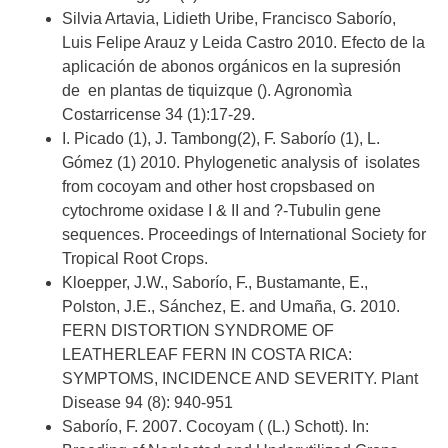
Silvia Artavia, Lidieth Uribe, Francisco Saborío,
Luis Felipe Arauz y Leida Castro 2010. Efecto de la
aplicación de abonos orgánicos en la supresión
de
en plantas de tiquizque (
). Agronomìa
Costarricense 34 (1):17-29.
I. Picado (1), J. Tambong(2), F. Saborío (1), L.
Gómez (1) 2010. Phylogenetic analysis of
isolates
from cocoyam and other host cropsbased on
cytochrome oxidase I & II and ?-Tubulin gene
sequences. Proceedings of International Society for
Tropical Root Crops.
Kloepper, J.W., Saborío, F., Bustamante, E.,
Polston, J.E., Sánchez, E. and Umaña, G. 2010.
FERN DISTORTION SYNDROME OF
LEATHERLEAF FERN IN COSTA RICA:
SYMPTOMS, INCIDENCE AND SEVERITY. Plant
Disease 94 (8): 940-951
Saborío, F. 2007. Cocoyam (
(L.) Schott). In: