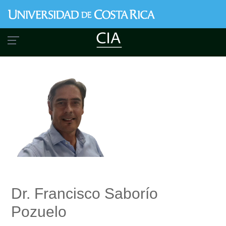
Pasar
al
contenido
principal
Dr. Francisco Saborío
Pozuelo