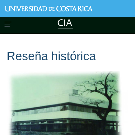
Pasar
al
contenido
principal
Reseña histórica